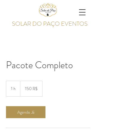
SOLAR DO PAÇO EVENTOS
Pacote Completo
150
reais
1 h
1
150 R$
brasileiros
Agende Já