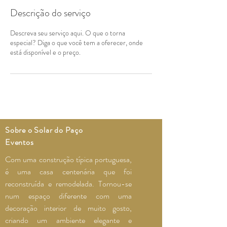
Descrição do serviço
Descreva seu serviço aqui. O que o torna
especial? Diga o que você tem a oferecer, onde
está disponível e o preço.
Sobre o Solar do Paço
Eventos
Com uma construção t
ípica portuguesa,
é uma casa centenária que foi
reconstruída e remodelada. Tornou-se
num espaço diferente com uma
decoração interior de muito gosto,
criando um ambiente elegante e