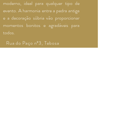
moderno, ideal para qualquer tipo de
evento. A harmonia entre a pedra antiga
e a decoração sóbria vão proporcionar
momentos bonitos e agradáveis para
todos.
Rua do Paço nº3, Tebosa
4705-630
Braga PT
933 170 773
(Chamada para a rede móvel nacional)
geral@
solardopaco.pt
© 2022 by Central de Meios
Localização
Contactos